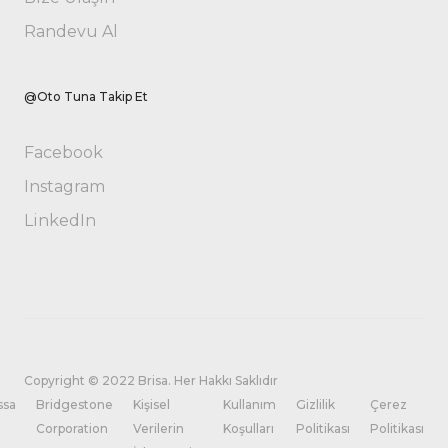
Randevu Al
@Oto Tuna Takip Et
Facebook
Instagram
LinkedIn
Copyright © 2022 Brisa. Her Hakkı Saklıdır
ssa
Bridgestone
Kişisel
Kullanım
Gizlilik
Çerez
Corporation
Verilerin
Koşulları
Politikası
Politikası